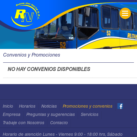
RUTA DEL NORTE HORARIOS
Convenios y Promociones
NO HAY CONVENIOS DISPONIBLES
Inicio
Horarios
Noticias
Promociones y convenios
Empresa
Preguntas y sugerencias
Servicios
Trabaje con Nosotros
Contacto
Horario de atención Lunes - Viernes 9:00 - 18:00 hrs, Sábado